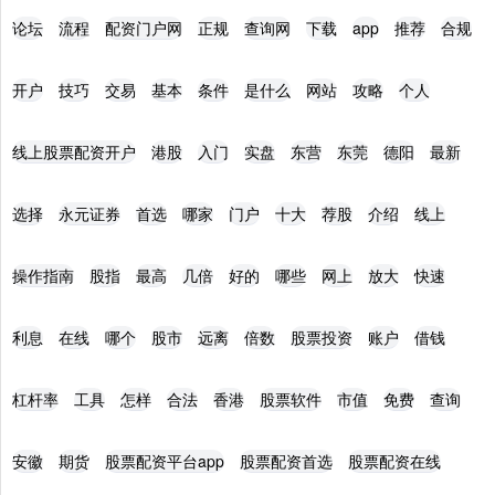
论坛
流程
配资门户网
正规
查询网
下载
app
推荐
合规
开户
技巧
交易
基本
条件
是什么
网站
攻略
个人
线上股票配资开户
港股
入门
实盘
东营
东莞
德阳
最新
选择
永元证券
首选
哪家
门户
十大
荐股
介绍
线上
操作指南
股指
最高
几倍
好的
哪些
网上
放大
快速
利息
在线
哪个
股市
远离
倍数
股票投资
账户
借钱
杠杆率
工具
怎样
合法
香港
股票软件
市值
免费
查询
安徽
期货
股票配资平台app
股票配资首选
股票配资在线