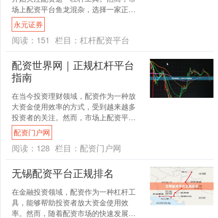
场上配资平台鱼龙混杂，选择一家正
规、安全的配资平台至关重要。本文将
永元证券
为您揭晓最新整理的十大正规....
阅读：
151
栏目：
杠杆配资平台
配资世界网｜正规杠杆平台
指南
在当今投资理财领域，配资作为一种放
大资金使用效率的方式，受到越来越多
投资者的关注。然而，市场上配资平台
鱼龙混杂，如何选择一家正规、安全的
配资门户网
杠杆平台，成为投资者面临....
阅读：
128
栏目：
配资门户网
无锡配资平台正规排名
在金融投资领域，配资作为一种杠杆工
具，能够帮助投资者放大资金使用效
率。然而，随着配资市场的快速发展，