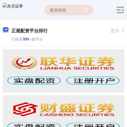
正规配资平台排行
更多
已收录
999
+家平台