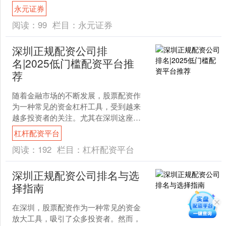
票配资市场也逐渐活跃。然而，面对众
永元证券
多配资平台，如何选择正规机....
阅读：
99
栏目：
永元证券
深圳正规配资公司排
名|2025低门槛配资平台推
荐
随着金融市场的不断发展，股票配资作
为一种常见的资金杠杆工具，受到越来
越多投资者的关注。尤其在深圳这座金
融创新之城，配资平台数量众多，质量
杠杆配资平台
参差不齐。本文将为您梳理....
阅读：
192
栏目：
杠杆配资平台
深圳正规配资公司排名与选
择指南
在深圳，股票配资作为一种常见的资金
放大工具，吸引了众多投资者。然而，