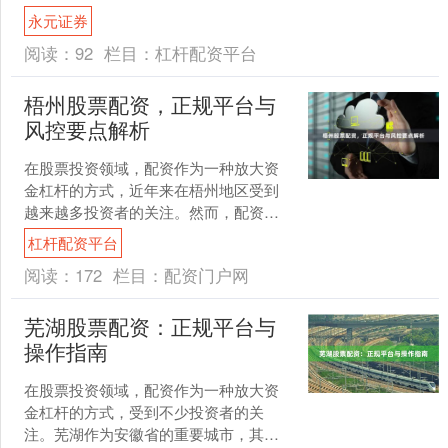
各类平台层出不穷，投资者在选择时需
永元证券
格外谨慎。本文将为您梳理无....
阅读：
92
栏目：
杠杆配资平台
梧州股票配资，正规平台与
风控要点解析
在股票投资领域，配资作为一种放大资
金杠杆的方式，近年来在梧州地区受到
越来越多投资者的关注。然而，配资市
场鱼龙混杂，如何选择正规平台、有效
杠杆配资平台
控制风险，成为投资者必须....
阅读：
172
栏目：
配资门户网
芜湖股票配资：正规平台与
操作指南
在股票投资领域，配资作为一种放大资
金杠杆的方式，受到不少投资者的关
注。芜湖作为安徽省的重要城市，其股