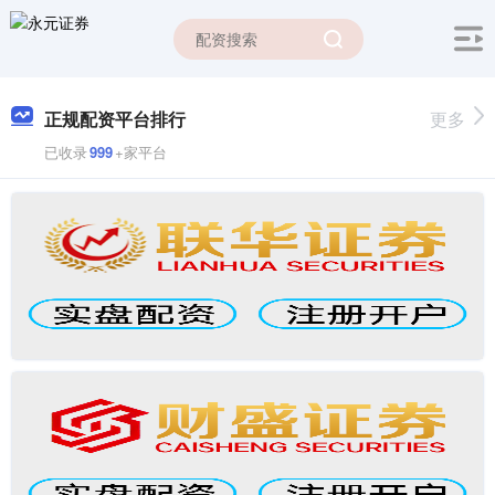
正规配资平台排行
更多
已收录
999
+家平台