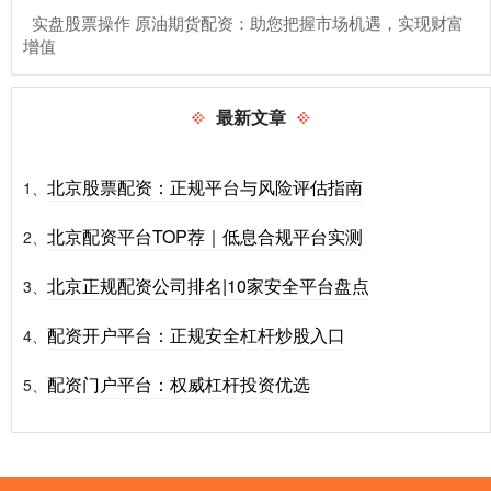
​实盘股票操作 原油期货配资：助您把握市场机遇，实现财富
增值
最新文章
北京股票配资：正规平台与风险评估指南
1、
北京配资平台TOP荐｜低息合规平台实测
2、
北京正规配资公司排名|10家安全平台盘点
3、
配资开户平台：正规安全杠杆炒股入口
4、
配资门户平台：权威杠杆投资优选
5、