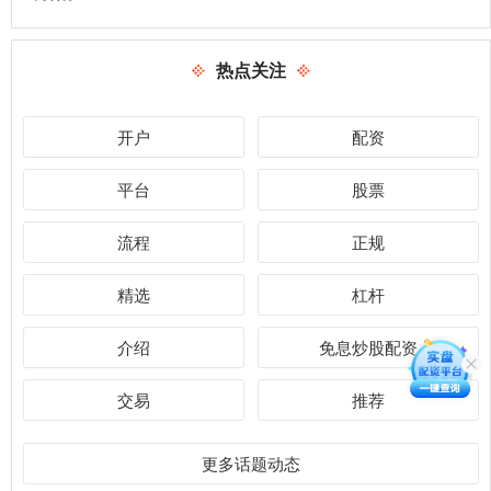
热点关注
开户
配资
平台
股票
流程
正规
精选
杠杆
介绍
免息炒股配资
交易
推荐
更多话题动态