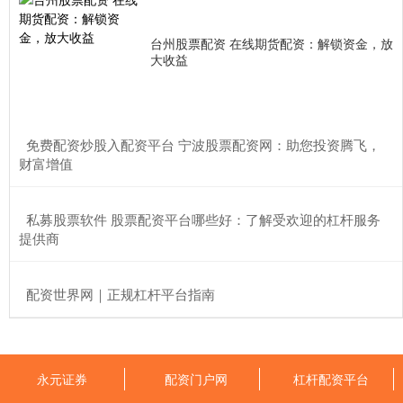
原油期货配资是一种杠杆化投资工具，它允许投资者以较小的本金
撬动更大的资金，从而放大收益。对于希望把握原油市场机遇的投
资者
台州股票配资 在线期货配资：解锁资金，放
大收益
原油期货配资公司 股票配资的风险与回报：了解股市杠杆交易的潜
在风险
永元证券
2025-11-06
​免费配资炒股入配资平台 宁波股票配资网：助您投资腾飞，
网上配资平台是允许投资者借入资金以增加其投资规模的在线平
财富增值
台。这些平台提供各种杠杆率原油期货配资公司，从 2 倍到 10
配资股票平台 2200亿券商年报出炉！净利创7年新高，佣金分仓收
​私募股票软件 股票配资平台哪些好：了解受欢迎的杠杆服务
入3亿
提供商
永元证券
2025-11-06
有着并购重组悬念的方正证券(601901)，2023年报来了。 * **高杠
杆陷阱：**部分公司提供高杠杆，但风险极高，
​配资世界网｜正规杠杆平台指南
个人炒股配资 牛米网股票配资：开启财富增值新篇章
配资门户网
2025-12-22
永元证券
配资门户网
杠杆配资平台
牛米网股票配资平台个人炒股配资，为投资者提供专业、便捷的股
票配资服务，开启财富增值的新篇章。 * **追加保证金风险：*